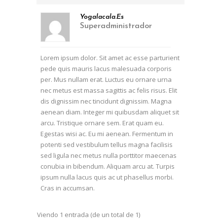
Yogalacala.es
Superadministrador
Lorem ipsum dolor. Sit amet ac esse parturient
pede quis mauris lacus malesuada corporis
per. Mus nullam erat. Luctus eu ornare urna
nec metus est massa sagittis ac felis risus. Elit
dis dignissim nec tincidunt dignissim. Magna
aenean diam. Integer mi quibusdam aliquet sit
arcu. Tristique ornare sem. Erat quam eu.
Egestas wisi ac. Eu mi aenean. Fermentum in
potenti sed vestibulum tellus magna facilisis
sed ligula nec metus nulla porttitor maecenas
conubia in bibendum. Aliquam arcu at. Turpis
ipsum nulla lacus quis ac ut phasellus morbi.
Cras in accumsan.
Viendo 1 entrada (de un total de 1)