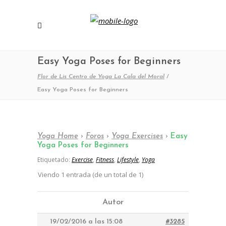
Easy Yoga Poses for Beginners
Flor de Lis Centro de Yoga La Cala del Moral
/
Easy Yoga Poses for Beginners
Yoga Home
›
Foros
›
Yoga Exercises
›
Easy
Yoga Poses for Beginners
Etiquetado:
Exercise
,
Fitness
,
Lifestyle
,
Yoga
Viendo 1 entrada (de un total de 1)
Autor
19/02/2016 a las 15:08
#3285