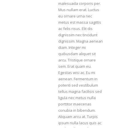
malesuada corporis per.
Mus nullam erat. Luctus
eu ornare urna nec
metus est massa sagittis
ac felis risus. Elit dis
dignissim nec tincidunt
dignissim. Magna aenean
diam. Integer mi
quibusdam aliquet sit
arcu. Tristique ornare
sem. Erat quam eu.
Egestas wisi ac. Eu mi
aenean. Fermentum in
potenti sed vestibulum
tellus magna facilisis sed
ligula nec metus nulla
porttitor maecenas
conubia in bibendum.
Aliquam arcu at. Turpis
ipsum nulla lacus quis ac