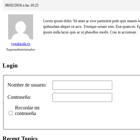
08/02/2016 a las 10:21
Lorem ipsum dolor. Sit amet ac esse parturient pede quis mauris l
quibusdam aliquet sit arcu. Tristique ornare sem. Erat quam eu. E
ipsum nulla lacus quis ac ut phasellus morbi. Cras in accumsan.
yogalacala.es
Superadministrador
Login
Nombre de usuario:
Contraseña:
Recordar mi
contraseña
Recent Topics