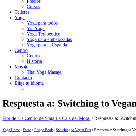
Precios
Cursos
Talleres
Yoga
Yoga para todos
Yin Yoga
Yoga Terapéutico
Yoga para embarazadas
Yoga para la Espalda
Centro
Centro
Historia
Masaje
Thai Yoga Masaje
Contacto
Elige tu idioma
Respuesta a: Switching to Vegan
Flor de Lis Centro de Yoga La Cala del Moral
/
Respuesta a: Switchi
Yoga Home
›
Foros
›
Recipe Book
›
Switching to Vegan Diet
›
Respuesta a: Switching to V