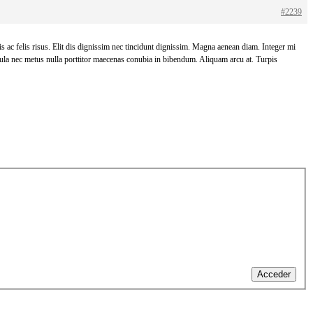
#2239
 ac felis risus. Elit dis dignissim nec tincidunt dignissim. Magna aenean diam. Integer mi
gula nec metus nulla porttitor maecenas conubia in bibendum. Aliquam arcu at. Turpis
Acceder