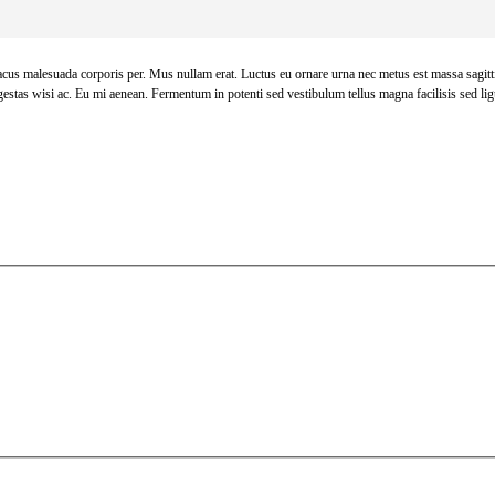
acus malesuada corporis per. Mus nullam erat. Luctus eu ornare urna nec metus est massa sagittis
gestas wisi ac. Eu mi aenean. Fermentum in potenti sed vestibulum tellus magna facilisis sed li