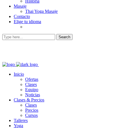
Historia
Masaje
Thai Yoga Masaje
Contacto
Elige tu idioma
Inicio
Ofertas
Clases
Equipo
Noticias
Clases & Precios
Clases
Precios
Cursos
Talleres
Yoga