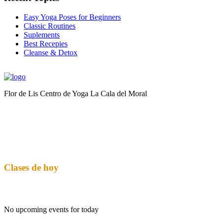
Easy Yoga Poses for Beginners
Classic Routines
Suplements
Best Recepies
Cleanse & Detox
Flor de Lis Centro de Yoga La Cala del Moral
Yoga para todos los días
604 21 40 23
Avenida Jábega, junto al supermercado Covidan y Confitería Leo, 29720 La Cala del
Clases de hoy
No upcoming events for today