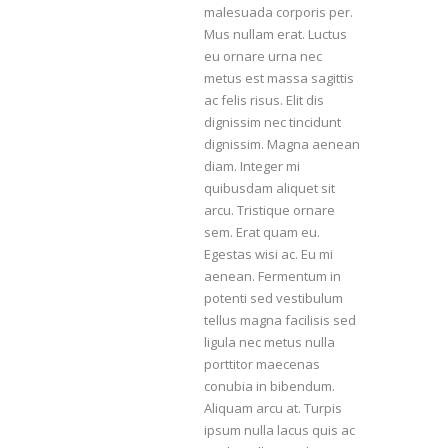
malesuada corporis per.
Mus nullam erat. Luctus
eu ornare urna nec
metus est massa sagittis
ac felis risus. Elit dis
dignissim nec tincidunt
dignissim. Magna aenean
diam. Integer mi
quibusdam aliquet sit
arcu. Tristique ornare
sem. Erat quam eu.
Egestas wisi ac. Eu mi
aenean. Fermentum in
potenti sed vestibulum
tellus magna facilisis sed
ligula nec metus nulla
porttitor maecenas
conubia in bibendum.
Aliquam arcu at. Turpis
ipsum nulla lacus quis ac