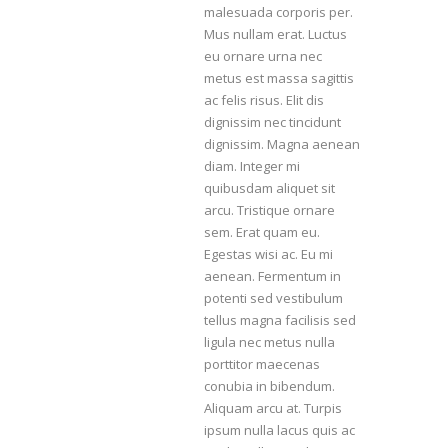
malesuada corporis per.
Mus nullam erat. Luctus
eu ornare urna nec
metus est massa sagittis
ac felis risus. Elit dis
dignissim nec tincidunt
dignissim. Magna aenean
diam. Integer mi
quibusdam aliquet sit
arcu. Tristique ornare
sem. Erat quam eu.
Egestas wisi ac. Eu mi
aenean. Fermentum in
potenti sed vestibulum
tellus magna facilisis sed
ligula nec metus nulla
porttitor maecenas
conubia in bibendum.
Aliquam arcu at. Turpis
ipsum nulla lacus quis ac