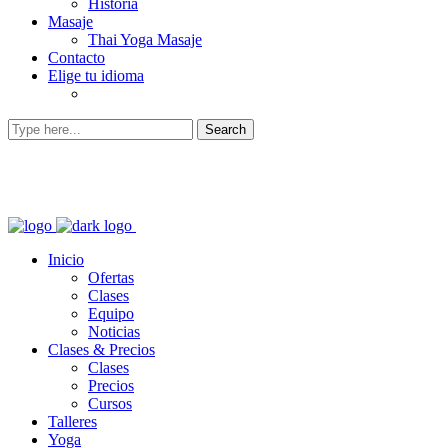
Historia
Masaje
Thai Yoga Masaje
Contacto
Elige tu idioma
Inicio
Ofertas
Clases
Equipo
Noticias
Clases & Precios
Clases
Precios
Cursos
Talleres
Yoga