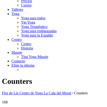
Precios
Cursos
Talleres
Yoga
Yoga para todos
Yin Yoga
Yoga Terapéutico
Yoga para embarazadas
Yoga para la Espalda
Centro
Centro
Historia
Masaje
Thai Yoga Masaje
Contacto
Elige tu idioma
Counters
Flor de Lis Centro de Yoga La Cala del Moral
/
Counters
168